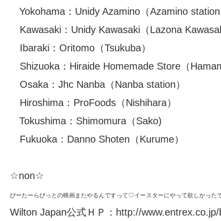
Yokohama：
Unidy Azamino
（Azamino statio
Kawasaki：
Unidy Kawasaki
（Lazona Kawasa
Ibaraki：
Oritomo
（Tsukuba）
Shizuoka：
Hiraide Homemade Store
（Hamam
Osaka：
Jhc Nanba
（Nanba station）
Hiroshima：
ProFoods
（Nishihara）
Tokushima：
Shimomura
（Sako)
Fukuoka：
Danno Shoten
（Kurume）
☆non☆
ぴーたーらびっとの映画またやるんですって♡イースターにやって欲しかった
Wilton Japan公式ＨＰ：
http://www.entrex.co.jp/b