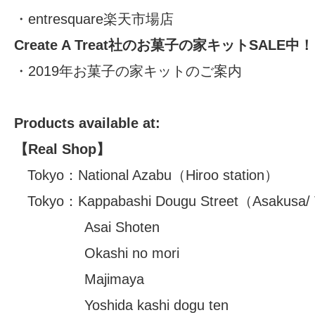
・
entresquare楽天市場店
Create A Treat社のお菓子の家キットSALE中
・
2019年お菓子の家キットのご案内
Products available at:
【Real Shop】
Tokyo：
National Azabu
（Hiroo station）
Tokyo：
Kappabashi Dougu Street
（Asakusa/
Asai Shoten
Okashi no mori
Majimaya
Yoshida kashi dogu ten