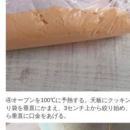
④オーブンを100℃に予熱する。天板にクッキ
り袋を垂直にかまえ、3センチ上から絞り始め
ら垂直に口金をあげる。