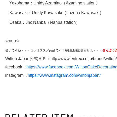
Yokohama：
Unidy Azamino
（Azamino station）
Kawasaki：
Unidy Kawasaki
（Lazona Kawasaki）
Osaka：
Jhc Nanba
（Nanba station）
☆non☆
暑いですね・・・コレオススメ商品です！毎日肌身離せません・・・
せんぷう
Wilton Japan公式ＨＰ：
http://www.entrex.co.jp/brand/wilton/​
facebook→
https://www.facebook.com/WiltonCakeDecoratin
instagram→
https://www.instagram.com/wiltonjapan/