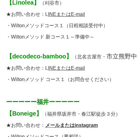
【
Linolea
】
（刈谷市）
★お問い合わせ：
L
INEまたはE-mail
・
Wiltonメソッドコース１
（日程相談受付中）
・Wiltonメソッド 新コース１～準備中～
【
decodeco-bamboo
】
市立熊野中
（北名古屋市・
★お問い合わせ：
L
INEまたはE-mail
・
Wiltonメソッド コース１
（お問合せください）
ーーーーー福井ーーーーー
【
Boneige
】
（福井県坂井市・春江駅徒歩３分）
★お問い合わせ：
メールまたはinstagram
・
Wiltonメソッドコース
（要相談）