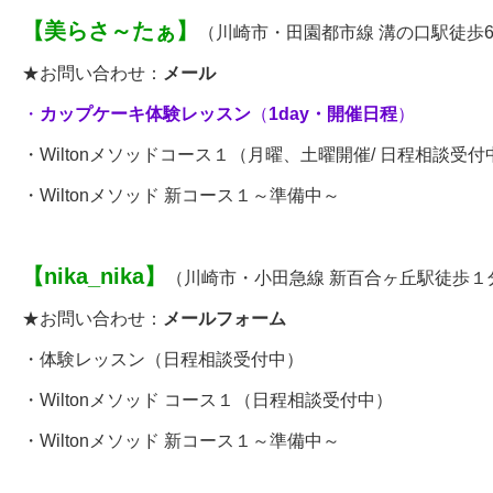
【
美らさ～たぁ
】
（川崎市・田園都市線 溝の口駅徒歩
★お問い合わせ：
メール
・
カップケーキ体験レッスン
（
1day
・開催日程
）
・
Wiltonメソッドコース１
（
月曜、土曜開催/ 日程相談受付
・Wiltonメソッド 新コース１～準備中～
【
nika_nika
】
（川崎市・小田急線 新百合ヶ丘駅徒歩１
★お問い合わせ：
メールフォーム
・
体験レッスン
（日程相談受付中）
・
Wiltonメソッド コース１
（日程相談受付中）
・Wiltonメソッド 新コース１～準備中～