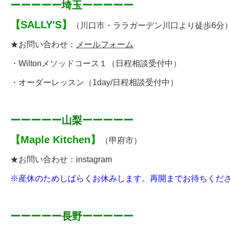
ーーーーー埼玉ーーーーー
【
SALLY'S
】
（川口市・
ララガーデン川口より徒歩6分
★お問い合わせ：
メールフォーム
・
Wiltonメソッドコース１
（日程相談受付中）
・
オーダーレッスン
（1day/日程相談受付中）
ーーーーー山梨ーーーーー
【
Maple Kitchen
】
（甲府市）
★お問い合わせ：
instagram
※産休のためしばらくお休みします。再開までお待ちください(
ーーーーー長野ーーーーー