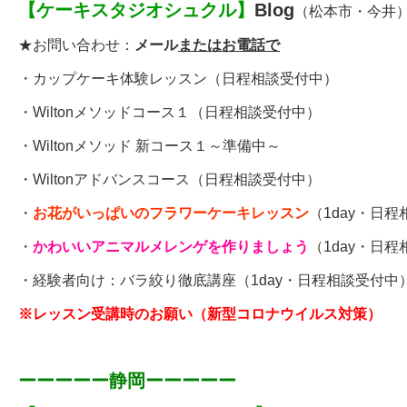
【
ケーキスタジオシュクル
】
Blog
（松本市・今井
★お問い合わせ：
メール
またはお電話で
・
カップケーキ体験レッスン
（日程相談受付中）
・
Wiltonメソッドコース１
（日程相談受付中）
・Wiltonメソッド 新コース１～準備中～
・
Wiltonアドバンスコース
（日程相談受付中）
・
お花がいっぱいのフラワーケーキレッスン
（1day・日
・
かわいいアニマルメレンゲを作りましょう
（1day・日
・経験者向け：
バラ絞り徹底講座
（1day・日程相談受付中
※レッスン受講時のお願い（新型コロナウイルス対策）
ーーーーー静岡ーーーーー