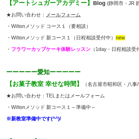
【
アートシュガーアカデミー
】
Blog
(静岡市・JR
★お問い合わせ：
メールフォーム
・
Wiltonメソッド コース１
（要相談）
・
Wiltonメソッド 新コース１
（日程相談受付中）
new
・
フラワーカップケーキ体験レッスン
（
1day・日程相談受
ーーーーー愛知ーーーーー
【
お菓子教室 幸せな時間
】
（名古屋市昭和区・八事/
★お問い合わせ：
TELまたはメールフォーム
・Wiltonメソッド 新コース１～準備中～
※新教室準備中です(^^)/