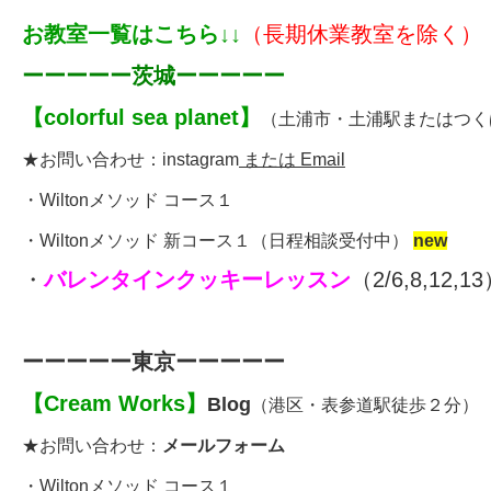
お教室一覧はこちら↓↓
（長期休業教室を除く）
ーーーーー茨城ーーーーー
【
colorful sea planet
】
（土浦市・土浦駅またはつく
★お問い合わせ：
instagram
または Email
・
Wiltonメソッド コース１
・
Wiltonメソッド 新コース１
（
日程相談受付中
）
new
・
バレンタインクッキーレッスン
（2/6,8,12,1
ーーーーー東京ーーーーー
【
Cream Works
】
Blog
（港区・表参道駅徒歩２分）
★お問い合わせ：
メールフォーム
・
Wiltonメソッド コース１