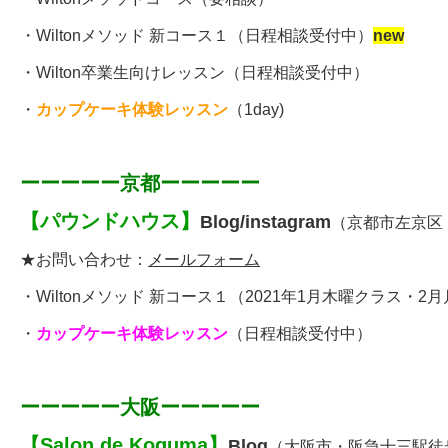
・
Wiltonメソッド 新コース１
（日程相談受付中）
new
・
Wilton卒業生向けレッスン
（日程相談受付中）
・
カップケーキ体験レッスン
（1day)
ーーーーー京都ーーーーー
【
パウンドハウス
】
Blog
/
instagram
（京都市左京区
★お問い合わせ：
メールフォーム
・
Wiltonメソッド 新コース１
（
2021年1月木曜クラス・2
・
カップケーキ体験レッスン
（日程相談受付中）
ーーーーー大阪ーーーーー
【
Salon de Koguma
】
Blog
（大阪市・阪急十三駅徒