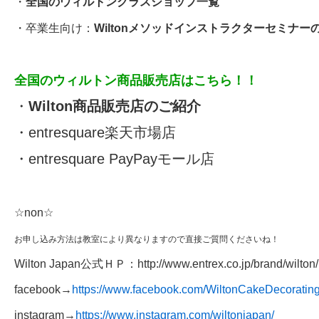
・
全国のウィルトンクラスショップ一覧
・卒業生向け：
Wiltonメソッドインストラクターセミナー
全国のウィルトン商品販売店はこちら！！
・
Wilton商品販売店のご紹介
・
entresquare楽天市場店
・
entresquare PayPayモール店
☆non☆
お申し込み方法は教室により異なりますので直接ご質問くださいね！
Wilton Japan公式ＨＰ：
http://www.entrex.co.jp/brand/wilton/​
facebook→
https://www.facebook.com/WiltonCakeDecoratin
instagram→
https://www.instagram.com/wiltonjapan/