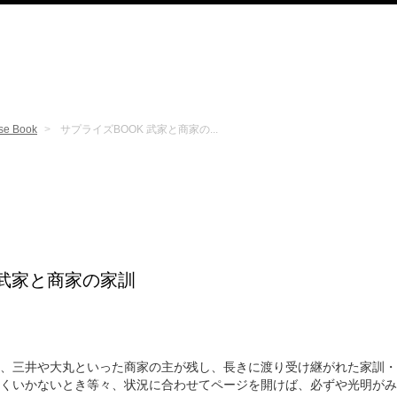
ise Book
サプライズBOOK 武家と商家の...
 武家と商家の家訓
、三井や大丸といった商家の主が残し、長きに渡り受け継がれた家訓・
くいかないとき等々、状況に合わせてページを開けば、必ずや光明がみ