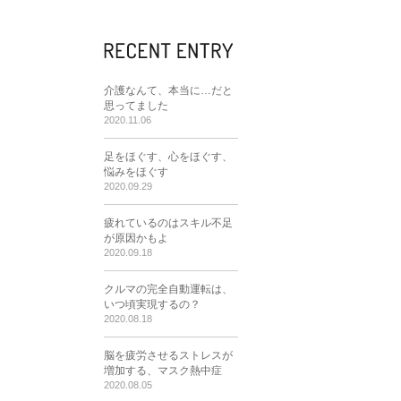
介護なんて、本当に…だと
思ってました
2020.11.06
足をほぐす、心をほぐす、
悩みをほぐす
2020.09.29
疲れているのはスキル不足
が原因かもよ
2020.09.18
クルマの完全自動運転は、
いつ頃実現するの？
2020.08.18
脳を疲労させるストレスが
増加する、マスク熱中症
2020.08.05