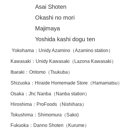
Asai Shoten
Okashi no mori
Majimaya
Yoshida kashi dogu ten
Yokohama：
Unidy Azamino
（Azamino station）
Kawasaki：
Unidy Kawasaki
（Lazona Kawasaki）
Ibaraki：
Oritomo
（Tsukuba）
Shizuoka：
Hiraide Homemade Store
（Hamamatsu）
Osaka：
Jhc Nanba
（Nanba station）
Hiroshima：
ProFoods
（Nishihara）
Tokushima：
Shimomura
（Sako)
Fukuoka：
Danno Shoten
（Kurume）