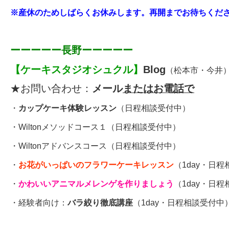
※産休のためしばらくお休みします。再開までお待ちください(
ーーーーー長野ーーーーー
【
ケーキスタジオシュクル
】
Blog
（松本市・今井
★お問い合わせ：
メール
またはお電話で
・
カップケーキ体験レッスン
（日程相談受付中）
・
Wiltonメソッドコース１
（日程相談受付中）
・
Wiltonアドバンスコース
（日程相談受付中）
・
お花がいっぱいのフラワーケーキレッスン
（1day・日
・
かわいいアニマルメレンゲを作りましょう
（1day・日
・経験者向け：
バラ絞り徹底講座
（1day・日程相談受付中