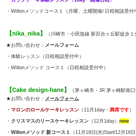
・
Wiltonメソッドコース１
（
月曜、土曜開催/ 日程相談受付
【
nika_nika
】
（川崎市・小田急線 新百合ヶ丘駅徒歩１
★お問い合わせ：
メールフォーム
・
体験レッスン
（日程相談受付中）
・
Wiltonメソッド コース１
（日程相談受付中）
【
Cake design-hane
】
（茅ヶ崎市・JR 茅ヶ崎駅南
★お問い合わせ：
メールフォーム
・
マロンのロールケーキレッスン
（11月1day・
満席です
）
・
クリスマスのリースケーキレッスン
（12月1day）
new
・
Wiltonメソッド 新コース
１
（
11月18日(水)Start
/
12月18日(