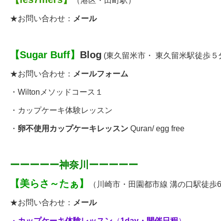
（港区・田町駅）
★お問い合わせ：
メール
【
Sugar Buff
】
Blog
(東久留米市・ 東久留米駅徒歩５
★お問い合わせ：
メールフォーム
・
Wiltonメソッドコース１
・
カップケーキ体験レッスン
・
卵不使用カップケーキレッスン
Quran/ egg free
ーーーーー神奈川ーーーーー
【
美らさ～たぁ
】
（川崎市・田園都市線 溝の口駅徒歩
★お問い合わせ：
メール
・
カップケーキ体験レッスン
（
1day
・開催日程
）