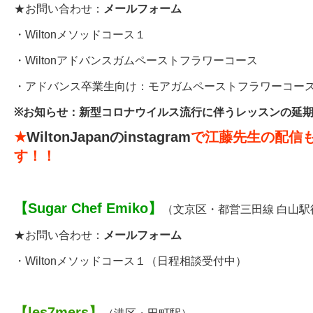
★お問い合わせ：
メールフォーム
・
Wiltonメソッドコース１
・
Wiltonアドバンスガムペーストフラワーコース
・アドバンス卒業生向け：
モアガムペーストフラワーコー
※
お知らせ：新型コロナウイルス流行に伴うレッスンの延
★
WiltonJapanのinstagram
で江藤先生の配信
す！！
【
Sugar Chef Emiko
】
（文京区・都営三田線 白山駅
★お問い合わせ：
メールフォーム
・
Wiltonメソッドコース１
（日程相談受付中）
【
les7mers
】