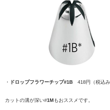
・
ドロップフラワーチップ#1B
418円（税込
カットの溝が深い#
1M
もおススメです。