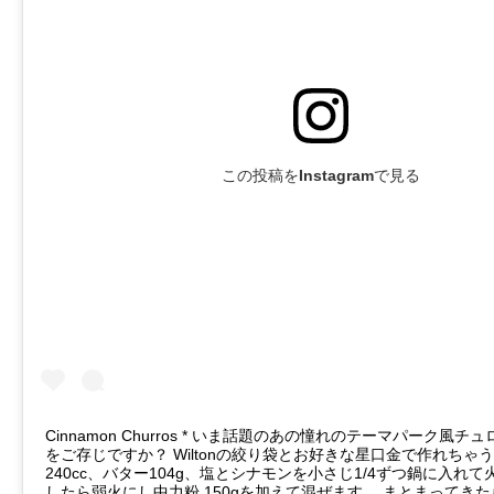
この投稿をInstagramで見る
Cinnamon Churros * いま話題のあの憧れのテーマパーク風
をご存じですか？ Wiltonの絞り袋とお好きな星口金で作れちゃうん
240cc、バター104g、塩とシナモンを小さじ1/4ずつ鍋に入れ
したら弱火にし中力粉 150gを加えて混ぜます。 まとまってき