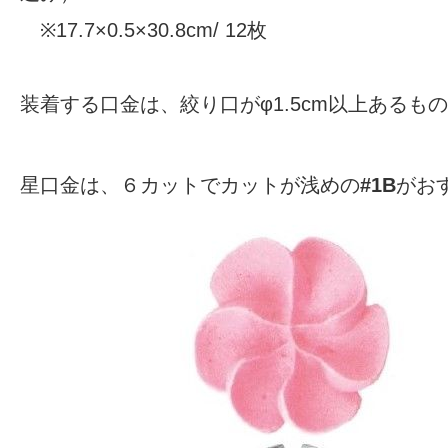
※17.7×0.5×30.8cm/ 12枚
装着する口金は、絞り口がφ1.5cm以上あるも
星口金は、６カットでカットが浅めの
#1B
がお