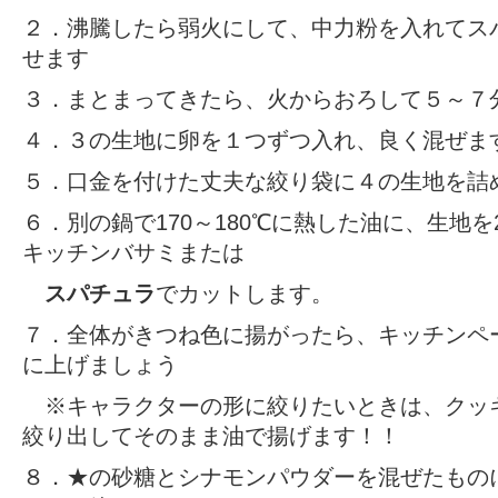
２．沸騰したら弱火にして、中力粉を入れてス
せます
３．まとまってきたら、火からおろして５～７
４．３の生地に卵を１つずつ入れ、良く混ぜま
５．口金を付けた丈夫な絞り袋に４の生地を詰
６．別の鍋で170～180℃に熱した油に、生地を2
キッチンバサミまたは
スパチュラ
でカットします。
７．全体がきつね色に揚がったら、キッチンペ
に上げましょう
※キャラクターの形に絞りたいときは、クッ
絞り出してそのまま油で揚げます！！
８．★の砂糖とシナモンパウダーを混ぜたもの