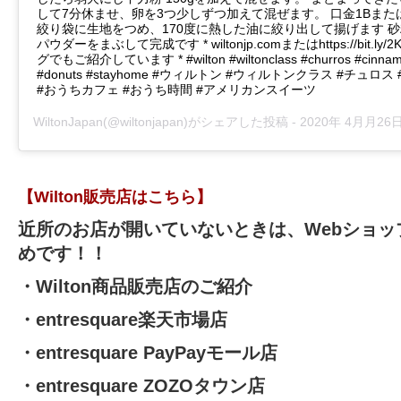
して7分休ませ、卵を3つ少しずつ加えて混ぜます。 口金1Bまた
絞り袋に生地をつめ、170度に熱した油に絞り出して揚げます 
パウダーをまぶして完成です * wiltonjp.comまたはhttps://bit.ly/
グでもご紹介しています * #wilton #wiltonclass #churros #cinnam
#donuts #stayhome #ウィルトン #ウィルトンクラス #チュロ
#おうちカフェ #おうち時間 #アメリカンスイーツ
WiltonJapan
(@wiltonjapan)がシェアした投稿 -
2020年 4月月26日午
【Wilton販売店はこちら】
近所のお店が開いていないときは、Webショッ
めです！！
・
Wilton商品販売店のご紹介
・
entresquare楽天市場店
・
entresquare PayPayモール店
・
entresquare ZOZOタウン店