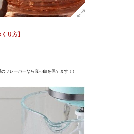
つくり方】
）
明のフレーバーなら真っ白を保てます！）