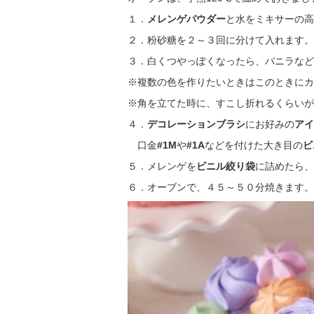
１．
メレンゲパウダー
と水をミキサーの高
２．粉砂糖を２～３回に分けて入れます。
３．白くつやっぽくなったら、バニラなど
※複数の色を作りたいときはこのときにカ
※角を立てた時に、すこし折れるくらいが
４．
デコレーションブラシ
にお好みの
アイ
口金
#1M
や
#1A
などを付けた大き目の
ビ
５．メレンゲを
ビニル絞り袋
に詰めたら、
６．オーブンで、４５～５０分焼きます。