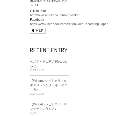
東京都新宿区2-19-1ビック
ス ７F
Official Site
http://www.entrex.co.jp/brand/wilton/
Facebook
https://www.facebook.com/WiltonCakeDecorating.Japan
欠品アイテム再入荷のお知
らせ♪
2024.12.19
【Wiltonレシピ】カラフル
キスメレンゲクッキーの作
り方♪
2024.12.09
【Wiltonレシピ】スノーマ
ンケーキの作り方♪
2024.11.21