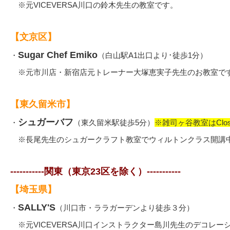
※元VICEVERSA川口の鈴木先生の教室です。
【文京区】
Sugar Chef Emiko
・
（白山駅A1出口より･徒歩1分）
※元市川店・新宿店元トレーナー大塚恵実子先生のお教室で
【東久留米市】
シュガーバフ
・
（東久留米駅徒歩5分）
※雑司ヶ谷教室はClo
※長尾先生のシュガークラフト教室でウィルトンクラス開講
-----------関東（東京23区を除く）
-----------
【埼玉県】
SALLY'S
・
（川口市・ララガーデンより徒歩３分）
※元VICEVERSA川口インストラクター島川先生のデコレー