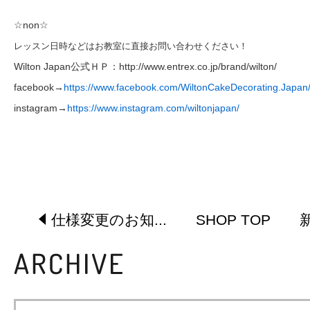
☆non☆
レッスン日時などはお教室に直接お問い合わせください！
Wilton Japan公式ＨＰ：
http://www.entrex.co.jp/brand/wilton/​
facebook→
https://www.facebook.com/WiltonCakeDecorating.Japan
instagram→
https://www.instagram.com/wiltonjapan/
仕様変更のお知...
SHOP TOP