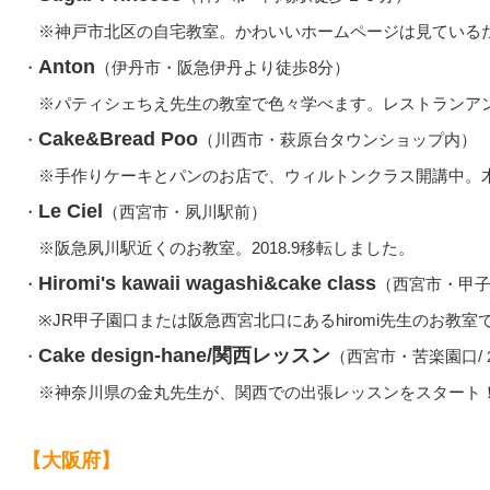
※神戸市北区の自宅教室。かわいいホームページは見ている
Anton
・
（伊丹市・阪急伊丹より徒歩8分）
※パティシェちえ先生の教室で色々学べます。レストランア
Cake&Bread Poo
・
（川西市・萩原台タウンショップ内）
※手作りケーキとパンのお店で、ウィルトンクラス開講中。
Le Ciel
・
（西宮市・夙川駅前）
※阪急夙川駅近くのお教室。2018.9移転しました。
Hiromi's kawaii wagashi&cake class
・
（西宮市・甲
※JR甲子園口または阪急西宮北口にあるhiromi先生のお教室
Cake design-hane
/関西レッスン
・
（西宮市・
苦楽園口/
※神奈川県の金丸先生が、関西での出張レッスンをスタート
【大阪府】