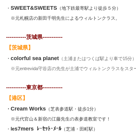
SWEET&SWEETS
・
（地下鉄最寄駅より徒歩５分）
※元札幌店の新田千明先生によるウィルトンクラス。
-----------茨城県-----------
【茨城県】
colorful sea planet
・
（土浦またはつくば駅より車で15分
※元entrevida守谷店の先生が土浦でウィルトンクラスをスタ
-----------東京都-----------
【港区】
Cream Works
・
（芝表参道駅・徒歩1分）
※元代官山＆新宿の江藤先生の表参道教室です！
s7mers ﾚ･ｾｯﾄ･ﾒｰﾙ
・
le
（芝浦・田町駅）