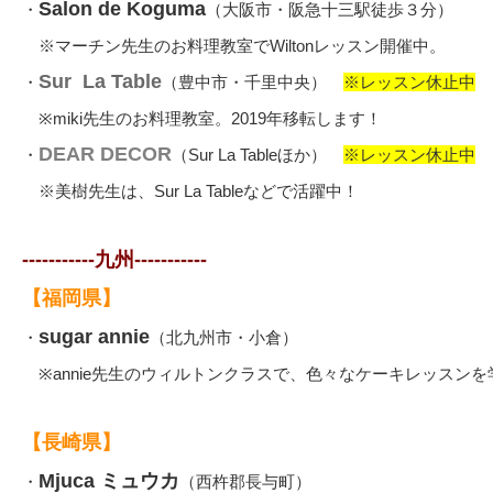
Salon de Koguma
・
（大阪市・阪急十三駅徒歩３分）
※マーチン先生のお料理教室でWiltonレッスン開催中。
Sur La Table
・
（豊中市・千里中央）
※レッスン休止中
※miki先生のお料理教室。2019年移転します！
DEAR DECOR
・
（
Sur La Table
ほか）
※レッスン休止中
※美樹先生は、Sur La Tableなどで活躍中！
-----------九州-----------
【福岡県】
sugar annie
・
（北九州市・小倉）
※annie先生のウィルトンクラスで、色々なケーキレッスン
【長崎県】
Mjuca ミュウカ
・
（西杵郡長与町）