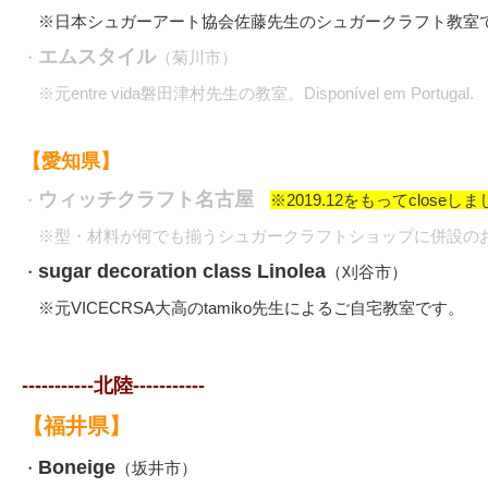
※日本シュガーアート協会佐藤先生のシュガークラフト教室
エムスタイル
・
（菊川市）
※元entre vida磐田津村先生の教室。Disponível em Portugal.
【愛知県】
ウィッチクラフト名古屋
・
※2019.12をもってcloseし
※型・材料が何でも揃うシュガークラフトショップに併設の
sugar decoration class Linolea
・
（刈谷市）
※元VICECRSA大高のtamiko先生によるご自宅教室です。
-----------北陸-----------
【福井県】
Boneige
・
（坂井市）