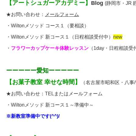
【
アートシュガーアカデミー
】
Blog
(静岡市・JR
★お問い合わせ：
メールフォーム
・
Wiltonメソッド コース１
（要相談）
・
Wiltonメソッド 新コース１
（日程相談受付中）
new
・
フラワーカップケーキ体験レッスン
（
1day・日程相談受
ーーーーー愛知ーーーーー
【
お菓子教室 幸せな時間
】
（名古屋市昭和区・八事/
★お問い合わせ：
TELまたはメールフォーム
・Wiltonメソッド 新コース１～準備中～
※新教室準備中です(^^)/