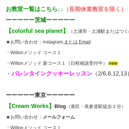
お教室一覧はこちら↓↓
（長期休業教室を除く）
ーーーーー茨城ーーーーー
【
colorful sea planet
】
（土浦市・土浦駅またはつく
★お問い合わせ：
instagram
または Email
・
Wiltonメソッド コース１
・
Wiltonメソッド 新コース１
（
日程相談受付中
）
new
・
バレンタインクッキーレッスン
（2/6,8,12,1
ーーーーー東京ーーーーー
【
Cream Works
】
Blog
（港区・表参道駅徒歩２分）
★お問い合わせ：
メールフォーム
・
Wiltonメソッド コース１