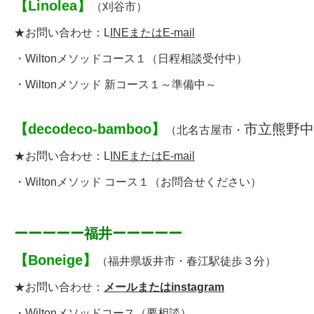
【
Linolea
】
（刈谷市）
★お問い合わせ：
L
INEまたはE-mail
・
Wiltonメソッドコース１
（日程相談受付中）
・Wiltonメソッド 新コース１～準備中～
【
decodeco-bamboo
】
市立熊野中
（北名古屋市・
★お問い合わせ：
L
INEまたはE-mail
・
Wiltonメソッド コース１
（お問合せください）
ーーーーー福井ーーーーー
【
Boneige
】
（福井県坂井市・春江駅徒歩３分）
★お問い合わせ：
メールまたはinstagram
・
Wiltonメソッドコース
（要相談）