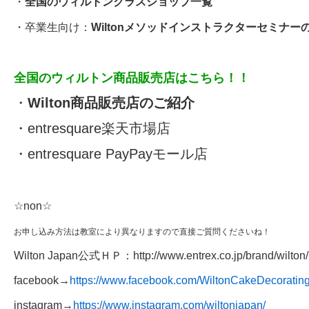
・
全国のウィルトンクラスショップ一覧
・卒業生向け：
Wiltonメソッドインストラクターセミナー
全国のウィルトン商品販売店はこちら！！
・
Wilton商品販売店のご紹介
・
entresquare楽天市場店
・
entresquare PayPayモール店
☆non☆
お申し込み方法は教室により異なりますので直接ご質問くださいね！
Wilton Japan公式ＨＰ：
http://www.entrex.co.jp/brand/wilton/​
facebook→
https://www.facebook.com/WiltonCakeDecoratin
instagram→
https://www.instagram.com/wiltonjapan/