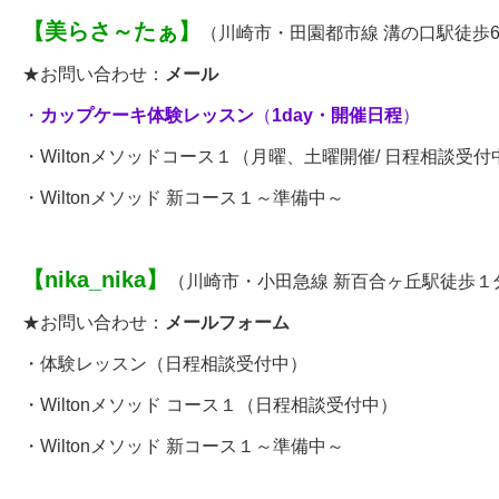
【
美らさ～たぁ
】
（川崎市・田園都市線 溝の口駅徒歩
★お問い合わせ：
メール
・
カップケーキ体験レッスン
（
1day
・開催日程
）
・
Wiltonメソッドコース１
（
月曜、土曜開催/ 日程相談受付
・Wiltonメソッド 新コース１～準備中～
【
nika_nika
】
（川崎市・小田急線 新百合ヶ丘駅徒歩１
★お問い合わせ：
メールフォーム
・
体験レッスン
（日程相談受付中）
・
Wiltonメソッド コース１
（日程相談受付中）
・Wiltonメソッド 新コース１～準備中～