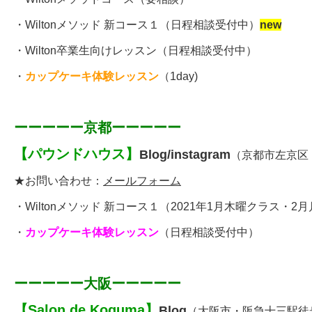
・
Wiltonメソッド 新コース１
（日程相談受付中）
new
・
Wilton卒業生向けレッスン
（日程相談受付中）
・
カップケーキ体験レッスン
（1day)
ーーーーー京都ーーーーー
【
パウンドハウス
】
Blog
/
instagram
（京都市左京区
★お問い合わせ：
メールフォーム
・
Wiltonメソッド 新コース１
（
2021年1月木曜クラス・2
・
カップケーキ体験レッスン
（日程相談受付中）
ーーーーー大阪ーーーーー
【
Salon de Koguma
】
Blog
（大阪市・阪急十三駅徒