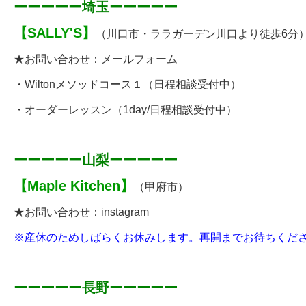
ーーーーー埼玉ーーーーー
【
SALLY'S
】
（川口市・
ララガーデン川口より徒歩6分
★お問い合わせ：
メールフォーム
・
Wiltonメソッドコース１
（日程相談受付中）
・
オーダーレッスン
（1day/日程相談受付中）
ーーーーー山梨ーーーーー
【
Maple Kitchen
】
（甲府市）
★お問い合わせ：
instagram
※産休のためしばらくお休みします。再開までお待ちください(
ーーーーー長野ーーーーー