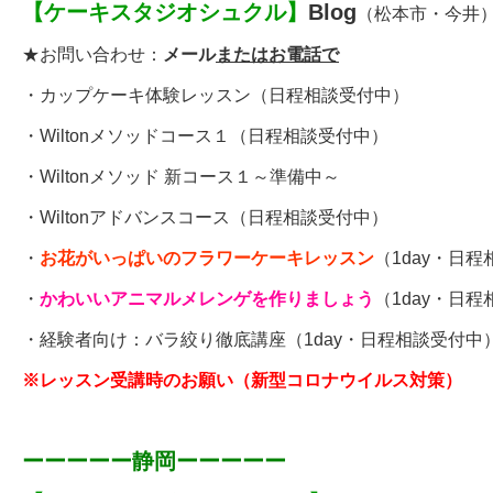
【
ケーキスタジオシュクル
】
Blog
（松本市・今井
★お問い合わせ：
メール
またはお電話で
・
カップケーキ体験レッスン
（日程相談受付中）
・
Wiltonメソッドコース１
（日程相談受付中）
・Wiltonメソッド 新コース１～準備中～
・
Wiltonアドバンスコース
（日程相談受付中）
・
お花がいっぱいのフラワーケーキレッスン
（1day・日
・
かわいいアニマルメレンゲを作りましょう
（1day・日
・経験者向け：
バラ絞り徹底講座
（1day・日程相談受付中
※レッスン受講時のお願い（新型コロナウイルス対策）
ーーーーー静岡ーーーーー