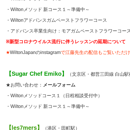
・Wiltonメソッド 新コース１～準備中～
・
Wiltonアドバンスガムペーストフラワーコース
・アドバンス卒業生向け：
モアガムペーストフラワーコー
※
新型コロナウイルス流行に伴うレッスンの延期について
★
WiltonJapanのinstagram
で江藤先生の配信もご覧いただ
【
Sugar Chef Emiko
】
（文京区・都営三田線 白山駅
★お問い合わせ：
メールフォーム
・
Wiltonメソッドコース１
（日程相談受付中）
・Wiltonメソッド 新コース１～準備中～
【
les7mers
】
（港区・田町駅）