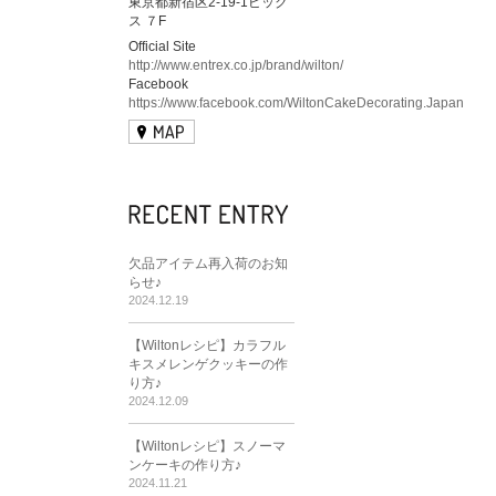
東京都新宿区2-19-1ビック
ス ７F
Official Site
http://www.entrex.co.jp/brand/wilton/
Facebook
https://www.facebook.com/WiltonCakeDecorating.Japan
欠品アイテム再入荷のお知
らせ♪
2024.12.19
【Wiltonレシピ】カラフル
キスメレンゲクッキーの作
り方♪
2024.12.09
【Wiltonレシピ】スノーマ
ンケーキの作り方♪
2024.11.21