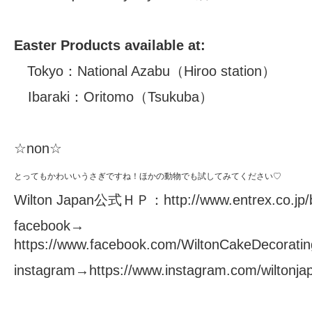
Easter Products available at:
Tokyo：
National Azabu
（Hiroo station）
Ibaraki：
Oritomo
（Tsukuba）
☆non☆
とってもかわいいうさぎですね！ほかの動物でも試してみてください♡
Wilton Japan公式ＨＰ：
http://www.entrex.co.jp/b
facebook→
https://www.facebook.com/WiltonCakeDecoratin
instagram→
https://www.instagram.com/wiltonja