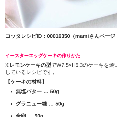
コッタレシピID：00016350
（mamiさん
ページ
イースターエッグケーキの作りかた
※
レモンケーキの型
でW7.5×H5.3のケーキ
しているレシピです。
【ケーキの材料】
無塩バター
… 50g
グラニュー糖
… 50g
全卵 … 50g