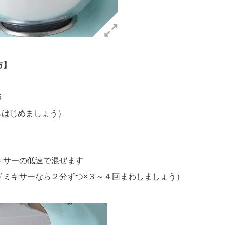
方】
５
らはじめましょう）
キサーの低速で混ぜます
ミキサーなら２分ずつ×３～４回まわしましょう）