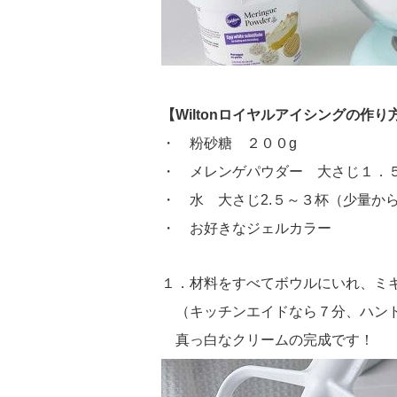
【Wiltonロイヤルアイシングの作り
・ 粉砂糖 ２００g
・
メレンゲパウダー
大さじ１．
・ 水 大さじ2.５～３杯（少量か
・
お好きなジェルカラー
１．材料をすべてボウルにいれ、ミ
（キッチンエイドなら７分、ハンド
真っ白なクリームの完成です！