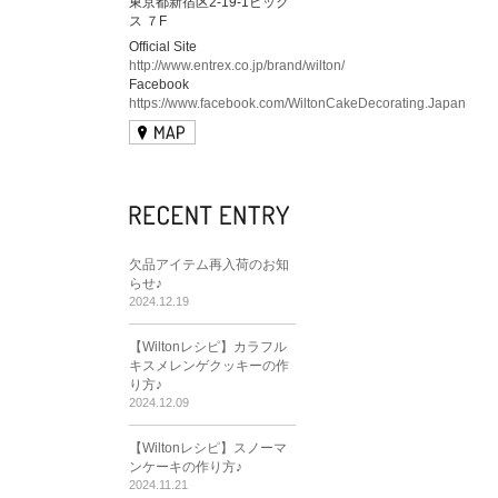
東京都新宿区2-19-1ビック
ス ７F
Official Site
http://www.entrex.co.jp/brand/wilton/
Facebook
https://www.facebook.com/WiltonCakeDecorating.Japan
欠品アイテム再入荷のお知
らせ♪
2024.12.19
【Wiltonレシピ】カラフル
キスメレンゲクッキーの作
り方♪
2024.12.09
【Wiltonレシピ】スノーマ
ンケーキの作り方♪
2024.11.21