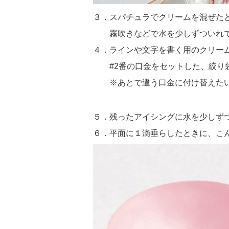
３．スパチュラでクリームを混ぜた
霧吹きなどで水を少しずついれて
４．ラインや文字を書く用のクリー
#2番の口金をセットした、
絞り
※あとで違う口金に付け替えた
５．残ったアイシングに水を少しず
６．平面に１滴垂らしたときに、こ