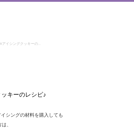
tonアイシングクッキーの...
グクッキーのレシピ♪
アイシングの材料を購入しても
方は、