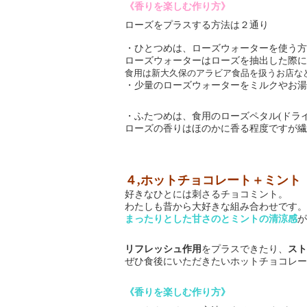
《香りを楽しむ作り方》
ローズをプラスする方法は２通り
・ひとつめは、ローズウォーターを使う方
ローズウォーターはローズを抽出した際に
食用は新大久保のアラビア食品を扱うお店な
・少量のローズウォーターをミルクやお湯
・ふたつめは、食用のローズペタル
ドラ
(
ローズの香りはほのかに香る程度ですが繊
４
,
ホットチョコレート＋ミント
好きなひとには刺さるチョコミント。
わたしも昔から大好きな組み合わせです。
まったりとした甘さのとミントの清涼感
が
リフレッシュ作用
をプラスできたり、
スト
ぜひ食後にいただきたいホットチョコレー
《香りを楽しむ作り方》