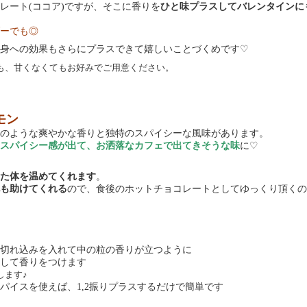
レート
ココア
ですが、そこに香りを
ひと味プラスしてバレンタインに
(
)
ーでも◎
身への効果もさらにプラスできて嬉しいことづくめです
♡
も、甘くなくてもお好みでご用意ください。
モン
のような爽やかな香りと独特のスパイシーな風味があります。
スパイシー感が出て、お洒落なカフェで出てきそうな味
に
♡
た体を温めてくれます
。
も助けてくれる
ので、食後のホットチョコレートとしてゆっくり頂くの
切れ込みを入れて中の粒の香りが立つように
して香りをつけます
します♪
パイスを使えば、
振りプラスするだけで簡単です
1,2