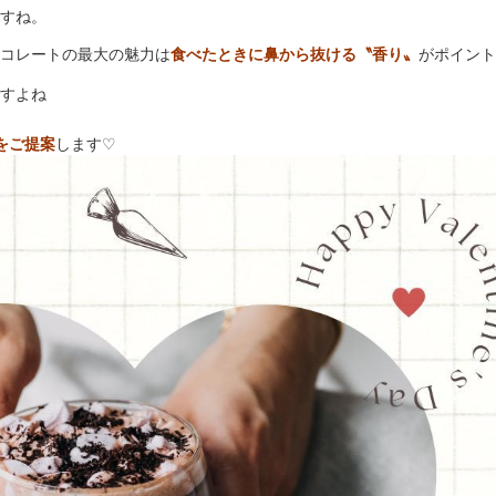
すね。
コレートの最大の魅力は
食べたときに鼻から抜ける〝香り〟
がポイント
すよね
をご提案
します
♡