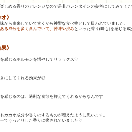
楽しめる香りのアレンジなので是非バレンタインの参考にしてみてくだ
カオ》
味から由来していて
古くから神聖な食べ物として扱われていました。
ある成分を多く含んでいて、苦味や渋み
といった香り
味も
を感じる成
(
)
効果》
を感じるホルモンを増やしてリラックス
♡
きにしてくれる効果が◎
を感じるのは、過剰な食欲を抑えてくれるからなんです
もカカオ成分や香りのするものが増えたように思います。
ーでうっとりした香りに癒されていました
♡