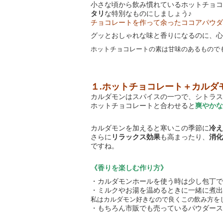
小さな頃から飲み慣れているホットチョコ
タリ
な特別なものにしましょう♪
チョコレートを作って余ったココアパウダ
グッとおしゃれな味と香りになるのに、心
ホットチョコレートの素は甘味のあるもので
１
.
ホットチョコレート＋カルダ
カルダモンはスパイスの一つで、シトラス
ホットチョコレートと合わせると
爽やかな
カルダモンを加えると寒いこの季節に
冷え
さらに
リラックス効果
も高まったり、
消化
ですね。
《香りを楽しむ作り方》
・カルダモンホールを使う時は少し包丁で
・ミルクやお湯を温めるときに一緒に煮出
私はカルダモン好きなので良くこの飲み方を
・もちろん市販でも売っているパウダース