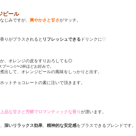
ジピール
なじみですが、
爽やかさと甘さ
がマッチ。
香りがプラスされると
リフレッシュできる
ドリンクに
♡
か、オレンジの皮をすりおろしても◎
スプーン
1
〜
2
杯ほどお好みで。
煮出して、オレンジピールの風味をしっかりと出す。
ホットチョコレートの素に注いで頂きます。
上品な甘さと芳醇でロマンティックな香り
が漂います。
、
深いリラックス効果
、
精神的な安定感
をプラスできるブレンドです。