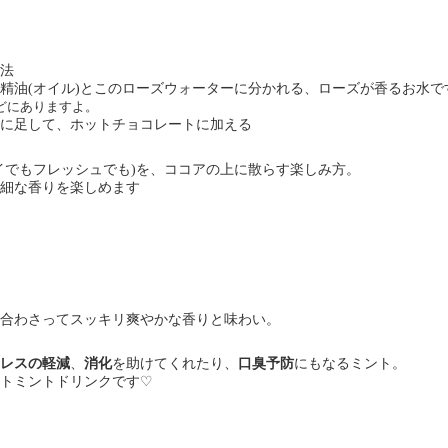
法
精油
オイル
とこのローズウォーターに分かれる、ローズが香るお水で
(
)
どにありますよ。
に足して、ホットチョコレートに加える
イでもフレッシュでも
を、ココアの上に散らす楽しみ方。
)
細な香りを楽しめます
合わさってスッキリ爽やかな香りと味わい。
レスの軽減
、
消化
を助けてくれたり、
口臭予防
にもなるミント。
トミントドリンクです
♡