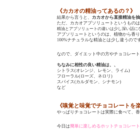
《カカオの精油ってあるの？》
結果から言うと、
カカオから直接精油を抽
ただ、カカオアブソリュートというものは
精油とアブソリュートの違いは少し深い話に
アブソリュートというのは、植物から香り
ナチュラルな精油とは少し違うので
100%
なので、ダイエット中の方やチョコレート
ちなみに相性の良い精油は、、
シトラス
オレンジ、レモン、ライム
(
)
フローラル
ローズ、ネロリ
(
)
スパイス
カルダモン、シナモン
(
)
など
《嗅覚と味覚でチョコレートを
やっぱりチョコレートは
実際に食べて、香
今日は
簡単に楽しめるホットチョコレート