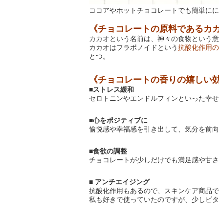
ココアやホットチョコレートでも簡単にに
《チョコレートの原料であるカ
カカオという名前は、神々の食物という意
カカオはフラボノイドという
抗酸化作用の
とつ。
《チョコレートの香りの嬉しい
ストレス緩和
■
セロトニンやエンドルフィンといった幸せ
心をポジティブに
■
愉悦感や幸福感を引き出して、気分を前向
食欲の調整
■
チョコレートが少しだけでも満足感や甘さ
アンチエイジング
■
抗酸化作用もあるので、スキンケア商品で
私も好きで使っていたのですが、
少しビタ