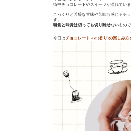
街中チョコレートやスイーツが溢れていま
こっくりと芳醇な甘味や苦味も感じるチョ
す。
嗅覚と味覚は切っても切り離せない
もので
今日は
チョコレート＋
香り
の楽しみ方
α (
)