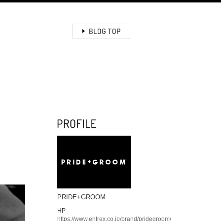
PRIDE+GROOM
HP
https://www.entrex.co.jp/brand/pridegroom/