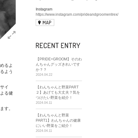
Instagram
https://www.instagram.com/prideandgroomentrex/
【PRIDE+GROOM】そのわ
んちゃんグッズきれいです
めるよ
か？？
るよう
2024.04.22
サイ
【わんちゃんと野菜PART
２】あげても大丈夫？気を
よる健
つけたい野菜を紹介！
2024.04.11
ます。
【わんちゃんと野菜
PART1】わんちゃんの健康
にいい野菜をご紹介！
2024.04.11