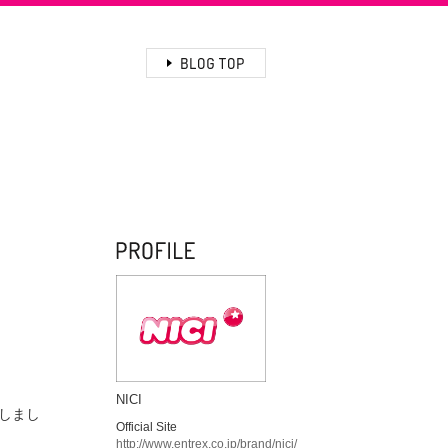
NICI
しまし
Official Site
http://www.entrex.co.jp/brand/nici/