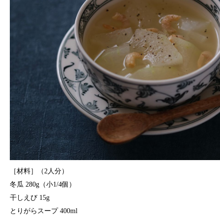
［材料］（2人分）
冬瓜 280g（小1/4個）
干しえび 15g
とりがらスープ 400ml