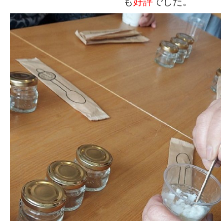
も
好評
でした。